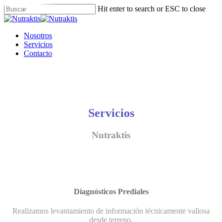
Skip
Hit enter to search or ESC to close
to
Close
main
Search
content
Menu
Nosotros
Servicios
Contacto
Servicios
Nutraktis
Diagnósticos Prediales
Realizamos levantamiento de información técnicamente valiosa
desde terreno.