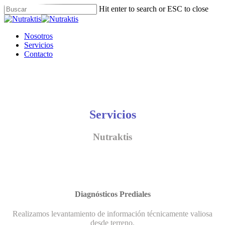
Skip
Hit enter to search or ESC to close
to
Close
main
Search
content
Menu
Nosotros
Servicios
Contacto
Servicios
Nutraktis
Diagnósticos Prediales
Realizamos levantamiento de información técnicamente valiosa
desde terreno.