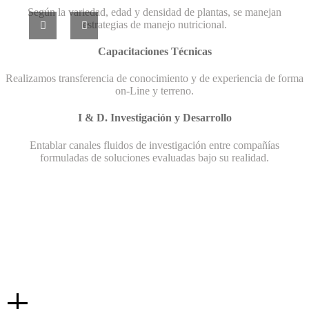
Según la variedad, edad y densidad de plantas, se manejan
estrategias de manejo nutricional.
Capacitaciones Técnicas
Realizamos transferencia de conocimiento y de experiencia de forma
sesorías
sesorías
Bienvenido
Bienvenido
on-Line y terreno.
grícolas
grícolas
a
a
con
con
Nutraktis
Nutraktis
I & D. Investigación y Desarrollo
Fernando
Fernando
Diez
Diez
Entablar canales fluidos de investigación entre compañías
ontecilla
ontecilla
formuladas de soluciones evaluadas bajo su realidad.
+