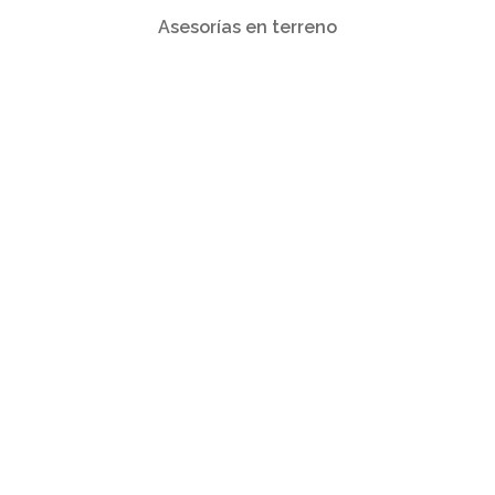
Asesorías en terreno
Hola, soy Fernando Diez
Agrónomo especializado
en asesorías agrícolas.