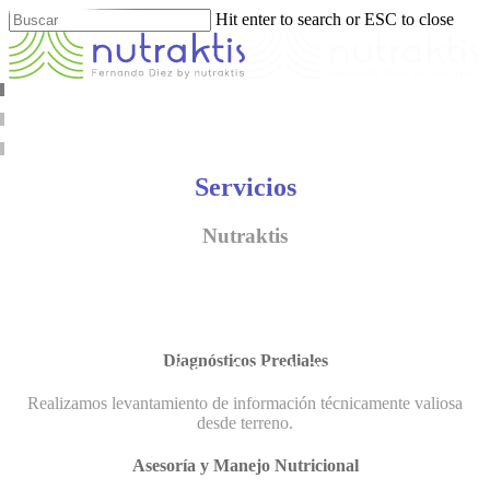
Skip
Hit enter to search or ESC to close
to
Close
main
Search
content
Menu
Servicios
Nutraktis
Bienvenido a Nutraktis
Diagnósticos Prediales
Asesorías agrícolas con Fernando Diez Fontecilla
Realizamos levantamiento de información técnicamente valiosa
desde terreno.
Asesoría y Manejo Nutricional