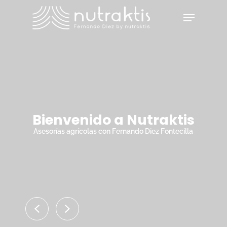
Skip
Menu
to
main
Close
content
Menu
Bienvenido a Nutraktis
Asesorías agrícolas con Fernando Diez Fontecilla