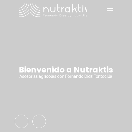
Skip
Menu
to
main
Close
content
Menu
Bienvenido a Nutraktis
Asesorías agrícolas con Fernando Diez Fontecilla