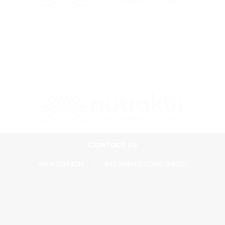
Contacto
+56 9 7138 2719
/
fernando.diez@nutraktis.cl
Contact us
+56 9 7138 2719
/
fernando.diez@nutraktis.cl