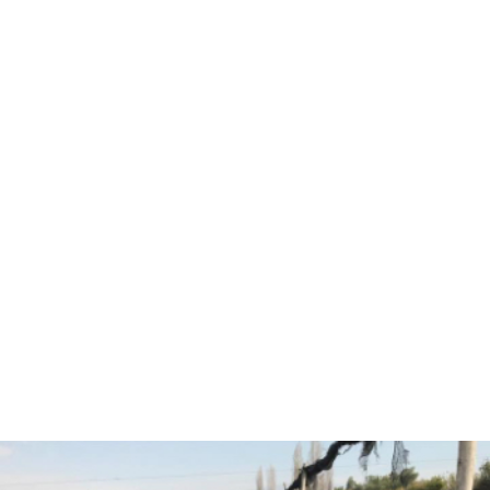
Hola, soy Fernando Diez
Agrónomo
especializado en
asesorías agrícolas.
¿Están listos para pasar
al siguiente nivel y
trabajar juntos?
CONVERSEMOS