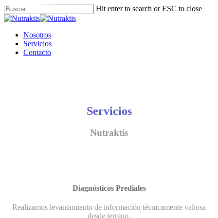
Skip
Hit enter to search or ESC to close
to
Close
main
Search
content
Menu
Nosotros
Servicios
Contacto
Servicios
Nutraktis
Diagnósticos Prediales
Realizamos levantamiento de información técnicamente valiosa
desde terreno.