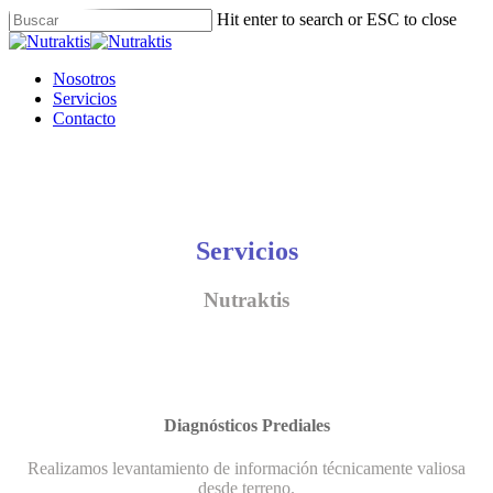
Skip
Hit enter to search or ESC to close
to
Close
main
Search
content
Menu
Nosotros
Servicios
Contacto
Servicios
Nutraktis
Diagnósticos Prediales
Realizamos levantamiento de información técnicamente valiosa
desde terreno.