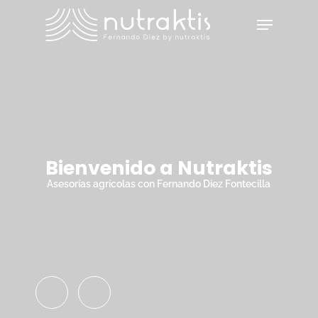
Skip
Menu
to
main
Close
content
Menu
Bienvenido a Nutraktis
Asesorías agrícolas con Fernando Diez Fontecilla