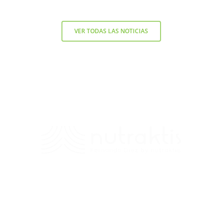
VER TODAS LAS NOTICIAS
Contacto
+56 9 7138 2719
/
fernando.diez@nutraktis.cl