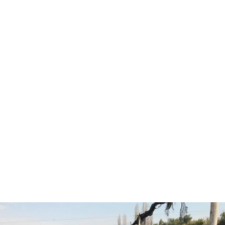
Hola, soy Fernando Diez
Agrónomo
especializado en
asesorías agrícolas.
¿Están listos para pasar
al siguiente nivel y
trabajar juntos?
CONVERSEMOS