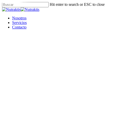
Skip
Hit enter to search or ESC to close
to
Close
main
Search
content
Menu
Nosotros
Servicios
Contacto