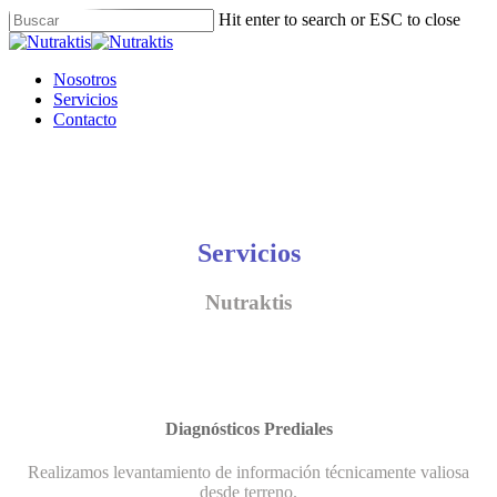
Skip
Hit enter to search or ESC to close
to
Close
main
Search
content
Menu
Nosotros
Servicios
Contacto
Servicios
Nutraktis
Diagnósticos Prediales
Realizamos levantamiento de información técnicamente valiosa
desde terreno.