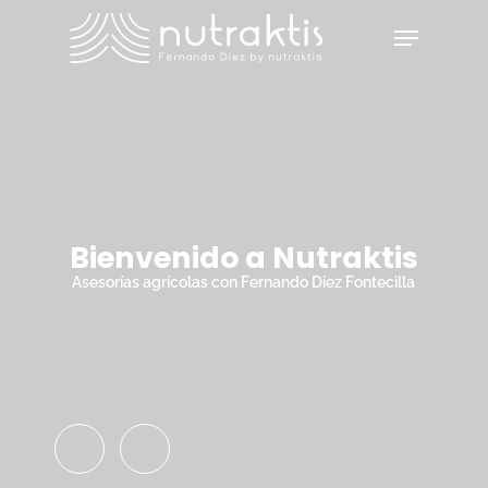
Skip
Menu
to
main
Close
content
Menu
Bienvenido a Nutraktis
Asesorías agrícolas con Fernando Diez Fontecilla