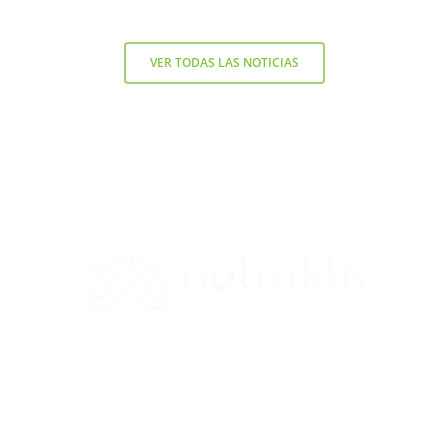
VER TODAS LAS NOTICIAS
Contacto
+56 9 7138 2719
/
fernando.diez@nutraktis.cl