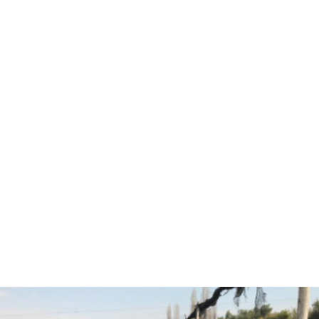
Hola, soy Fernando Diez
Agrónomo
especializado en
asesorías agrícolas.
¿Están listos para pasar
al siguiente nivel y
trabajar juntos?
CONVERSEMOS