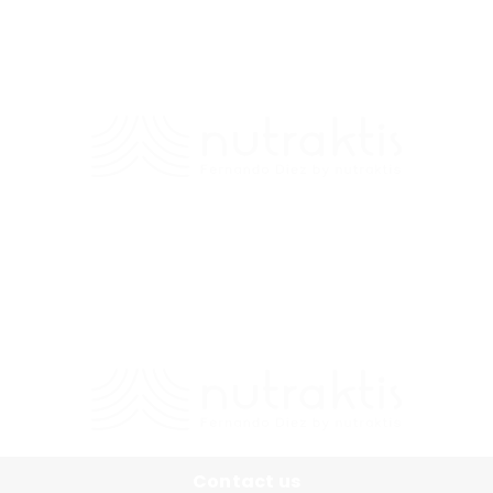
Contacto
+56 9 7138 2719
/
fernando.diez@nutraktis.cl
Contact us