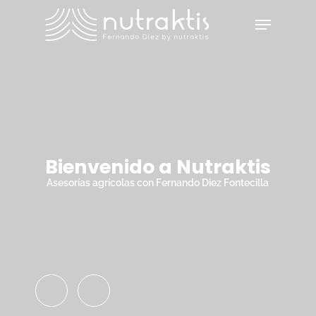
Skip
Menu
to
main
Close
content
Menu
Bienvenido a Nutraktis
Asesorías agrícolas con Fernando Diez Fontecilla