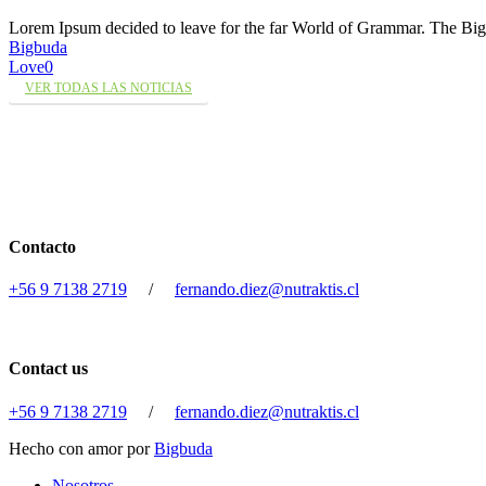
Lorem Ipsum decided to leave for the far World of Grammar. The 
Bigbuda
Love
0
VER TODAS LAS NOTICIAS
Contacto
+56 9 7138 2719
/
fernando.diez@nutraktis.cl
Contact us
+56 9 7138 2719
/
fernando.diez@nutraktis.cl
Hecho con amor por
Bigbuda
Close
Nosotros