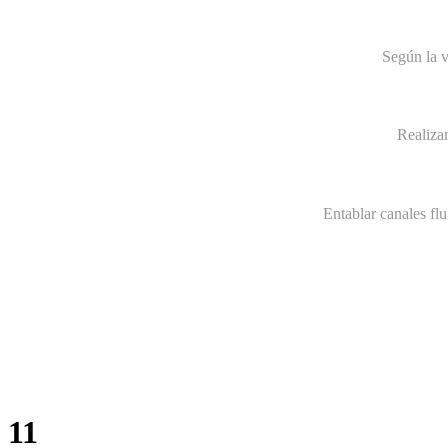
Según la v
Realiza
Entablar canales fl
11