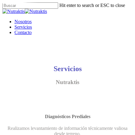
Skip
Hit enter to search or ESC to close
to
Close
main
Search
content
Menu
Nosotros
Servicios
Contacto
Servicios
Nutraktis
Diagnósticos Prediales
Realizamos levantamiento de información técnicamente valiosa
desde terreno.