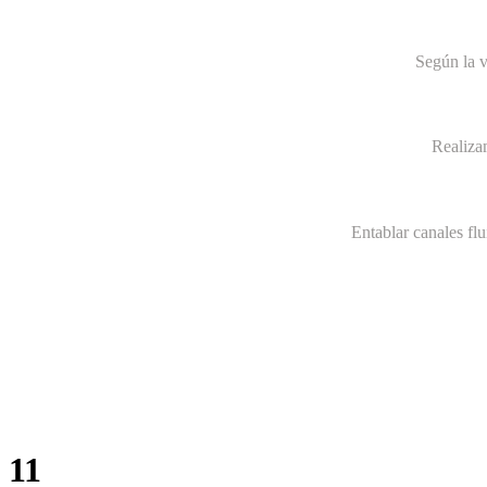
Según la v
Realiza
Entablar canales fl
11