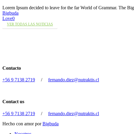
Lorem Ipsum decided to leave for the far World of Grammar. The 
Bigbuda
Love
0
VER TODAS LAS NOTICIAS
Contacto
+56 9 7138 2719
/
fernando.diez@nutraktis.cl
Contact us
+56 9 7138 2719
/
fernando.diez@nutraktis.cl
Hecho con amor por
Bigbuda
Close
Nosotros