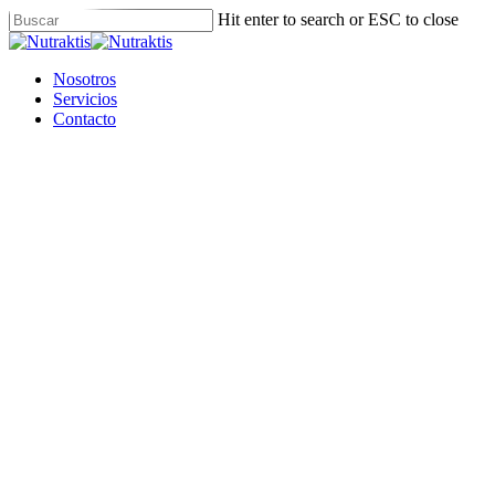
Skip
Hit enter to search or ESC to close
to
Close
main
Search
content
Menu
Nosotros
Servicios
Contacto