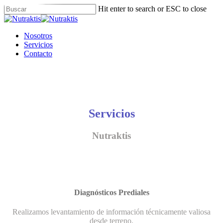
Skip
Hit enter to search or ESC to close
to
Close
main
Search
content
Menu
Nosotros
Servicios
Contacto
Servicios
Nutraktis
Diagnósticos Prediales
Realizamos levantamiento de información técnicamente valiosa
desde terreno.