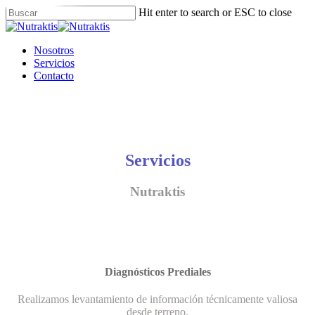
Skip
Hit enter to search or ESC to close
to
Close
main
Search
content
Menu
Nosotros
Servicios
Contacto
Servicios
Nutraktis
Diagnósticos Prediales
Realizamos levantamiento de información técnicamente valiosa
desde terreno.