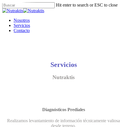
Skip
Hit enter to search or ESC to close
to
Close
main
Search
content
Menu
Nosotros
Servicios
Contacto
Servicios
Nutraktis
Diagnósticos Prediales
Realizamos levantamiento de información técnicamente valiosa
desde terreno.