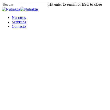
Skip
Hit enter to search or ESC to close
to
Close
main
Search
content
Menu
Nosotros
Servicios
Contacto