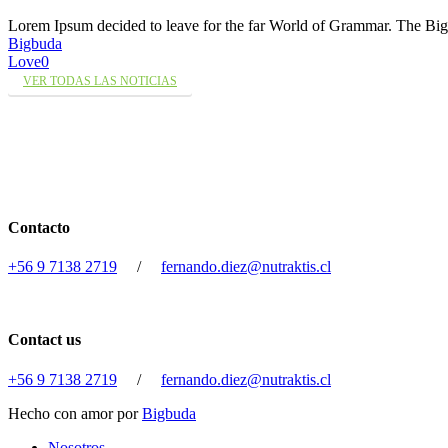
Lorem Ipsum decided to leave for the far World of Grammar. The 
Bigbuda
Love
0
VER TODAS LAS NOTICIAS
Contacto
+56 9 7138 2719
/
fernando.diez@nutraktis.cl
Contact us
+56 9 7138 2719
/
fernando.diez@nutraktis.cl
Hecho con amor por
Bigbuda
Close
Nosotros