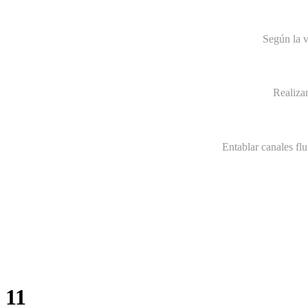
Según la v
Realiza
Entablar canales fl
11