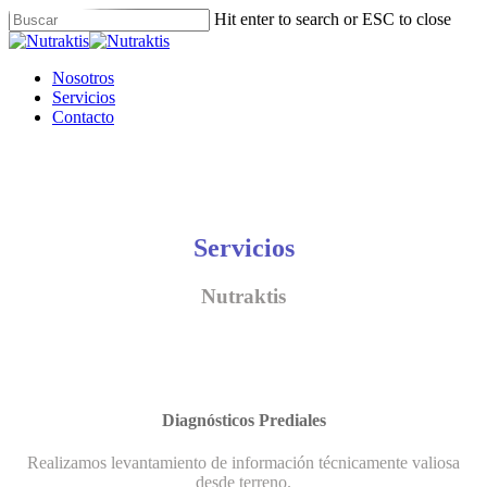
Skip
Hit enter to search or ESC to close
to
Close
main
Search
content
Menu
Nosotros
Servicios
Contacto
Servicios
Nutraktis
Diagnósticos Prediales
Realizamos levantamiento de información técnicamente valiosa
desde terreno.