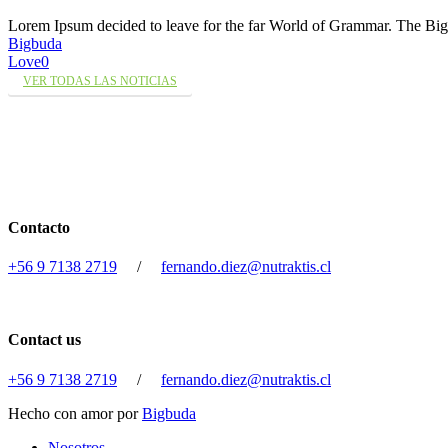
Lorem Ipsum decided to leave for the far World of Grammar. The 
Bigbuda
Love
0
VER TODAS LAS NOTICIAS
Contacto
+56 9 7138 2719
/
fernando.diez@nutraktis.cl
Contact us
+56 9 7138 2719
/
fernando.diez@nutraktis.cl
Hecho con amor por
Bigbuda
Close
Nosotros