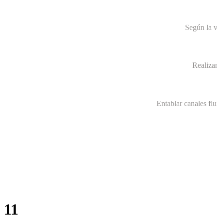
Según la v
Realiza
Entablar canales fl
11