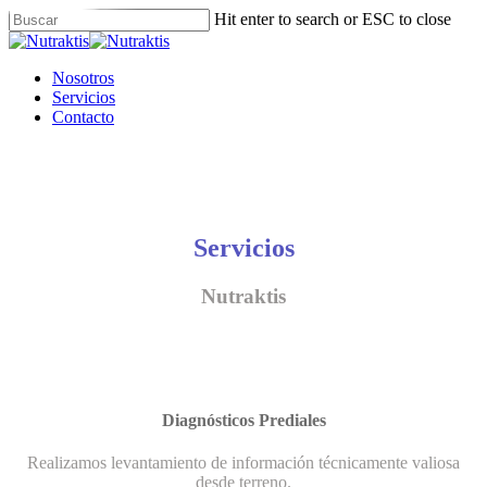
Skip
Hit enter to search or ESC to close
to
Close
main
Search
content
Menu
Nosotros
Servicios
Contacto
Servicios
Nutraktis
Diagnósticos Prediales
Realizamos levantamiento de información técnicamente valiosa
desde terreno.