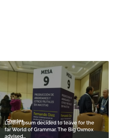
Charlas
Lorem Ipsum decided to leave for the
far World of Grammar. The Big Oxmox
advised…