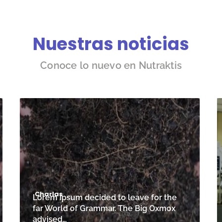
Nuestras noticias
Conoce lo nuevo en Nutraktis
Charlas
Lorem Ipsum decided to leave for the
far World of Grammar. The Big Oxmox
advised…