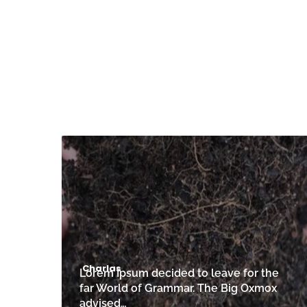
Charlas
Lorem Ipsum decided to leave for the
far World of Grammar. The Big Oxmox
advised…