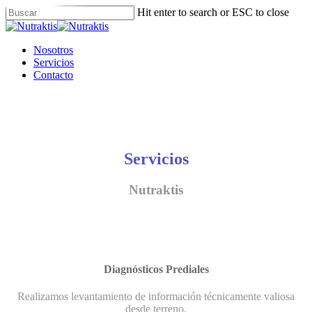
Skip
Hit enter to search or ESC to close
to
Close
main
Search
content
Menu
Nosotros
Servicios
Contacto
Servicios
Nutraktis
Diagnósticos Prediales
Realizamos levantamiento de información técnicamente valiosa
desde terreno.