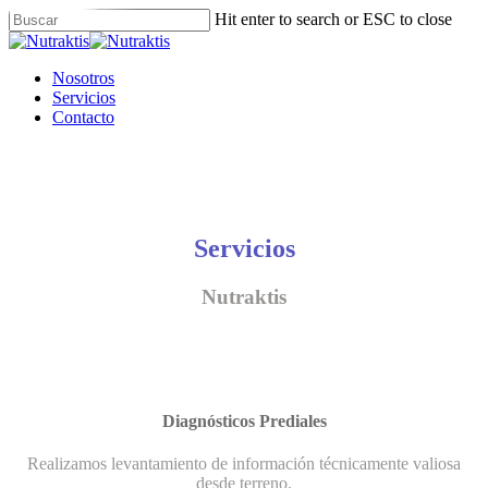
Skip
Hit enter to search or ESC to close
to
Close
main
Search
content
Menu
Nosotros
Servicios
Contacto
Servicios
Nutraktis
Diagnósticos Prediales
Realizamos levantamiento de información técnicamente valiosa
desde terreno.