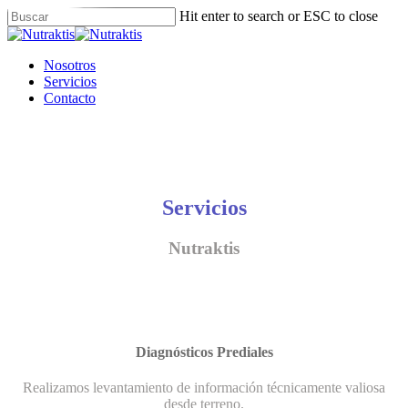
Skip
Hit enter to search or ESC to close
to
Close
main
Search
content
Menu
Nosotros
Servicios
Contacto
Servicios
Nutraktis
Diagnósticos Prediales
Realizamos levantamiento de información técnicamente valiosa
desde terreno.