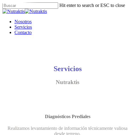
Skip
Hit enter to search or ESC to close
to
Close
main
Search
content
Menu
Nosotros
Servicios
Contacto
Servicios
Nutraktis
Diagnósticos Prediales
Realizamos levantamiento de información técnicamente valiosa
desde terreno.