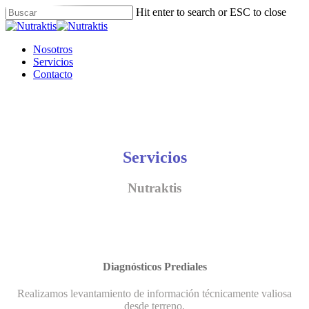
Skip
Hit enter to search or ESC to close
to
Close
main
Search
content
Menu
Nosotros
Servicios
Contacto
Servicios
Nutraktis
Diagnósticos Prediales
Realizamos levantamiento de información técnicamente valiosa
desde terreno.