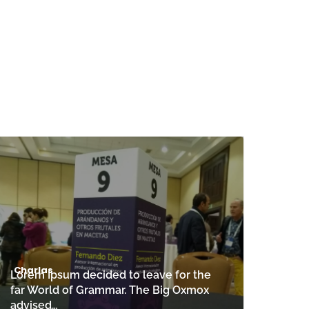
Charlas
Lorem Ipsum decided to leave for the
far World of Grammar. The Big Oxmox
advised…