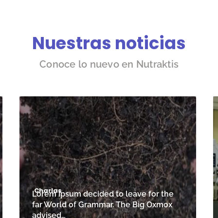
Nuestras noticias
Conoce lo nuevo en Nutraktis
Charlas
Lorem Ipsum decided to leave for the
far World of Grammar. The Big Oxmox
advised…