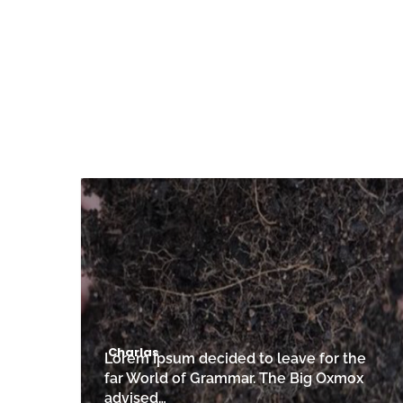
Charlas
Lorem Ipsum decided to leave for the
far World of Grammar. The Big Oxmox
advised…