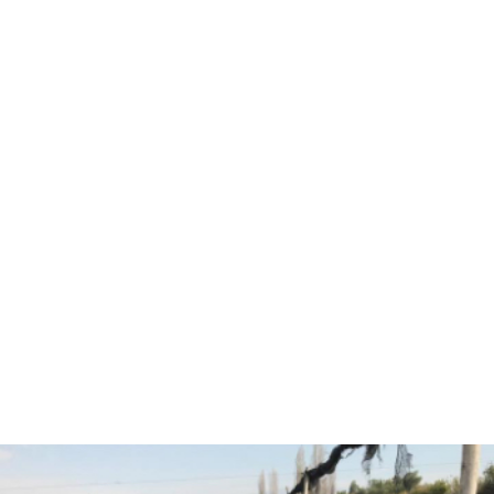
Hola, soy Fernando Diez
Agrónomo
especializado en
asesorías agrícolas.
¿Están listos para pasar
al siguiente nivel y
trabajar juntos?
CONVERSEMOS