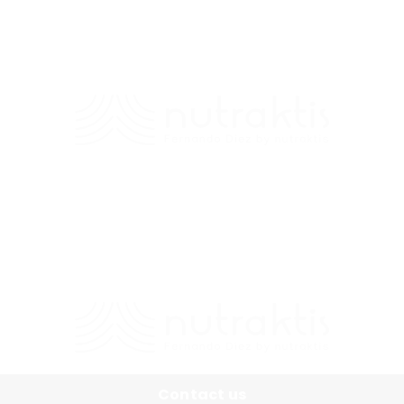
Contacto
+56 9 7138 2719
/
fernando.diez@nutraktis.cl
Contact us