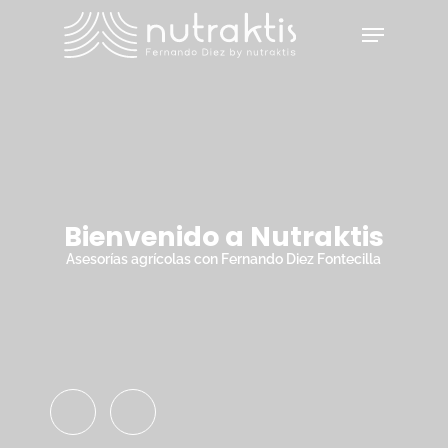
Skip
Menu
to
main
Close
content
Menu
Bienvenido a Nutraktis
Asesorías agrícolas con Fernando Diez Fontecilla