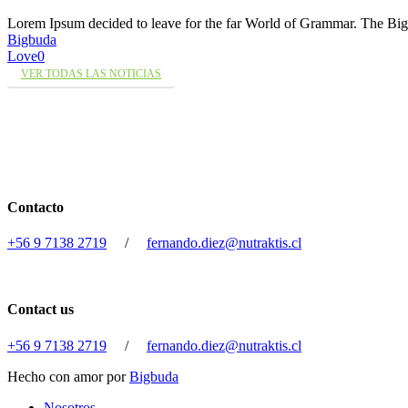
Lorem Ipsum decided to leave for the far World of Grammar. The 
Bigbuda
Love
0
VER TODAS LAS NOTICIAS
Contacto
+56 9 7138 2719
/
fernando.diez@nutraktis.cl
Contact us
+56 9 7138 2719
/
fernando.diez@nutraktis.cl
Hecho con amor por
Bigbuda
Close
Nosotros