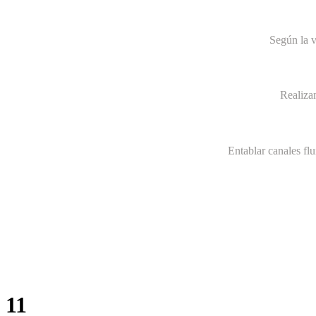
Según la v
Realiza
Entablar canales fl
11