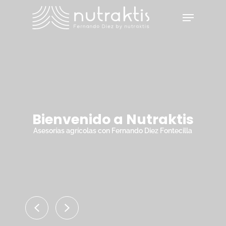
Skip
Menu
to
main
Close
content
Menu
Bienvenido a Nutraktis
Asesorías agrícolas con Fernando Diez Fontecilla