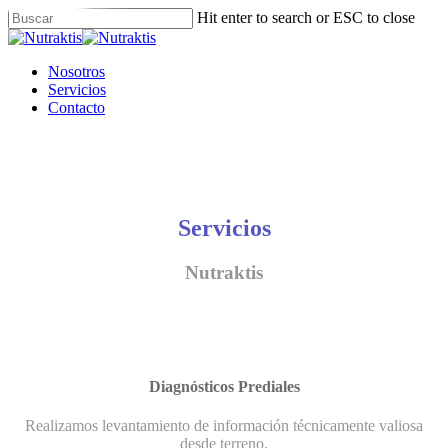
Skip
Hit enter to search or ESC to close
to
Close
main
Search
content
Menu
Nosotros
Servicios
Contacto
Servicios
Nutraktis
Diagnósticos Prediales
Realizamos levantamiento de información técnicamente valiosa
desde terreno.