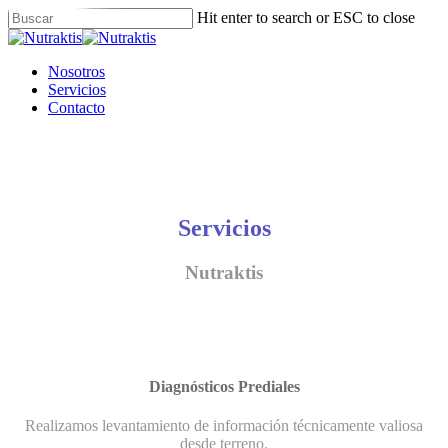
Skip
Hit enter to search or ESC to close
to
Close
main
Search
content
Menu
Nosotros
Servicios
Contacto
Servicios
Nutraktis
Diagnósticos Prediales
Realizamos levantamiento de información técnicamente valiosa
desde terreno.