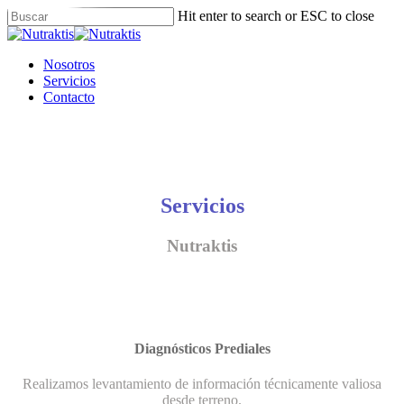
Skip
Hit enter to search or ESC to close
to
Close
main
Search
content
Menu
Nosotros
Servicios
Contacto
Servicios
Nutraktis
Diagnósticos Prediales
Realizamos levantamiento de información técnicamente valiosa
desde terreno.