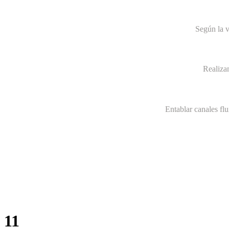
Según la v
Realiza
Entablar canales fl
11