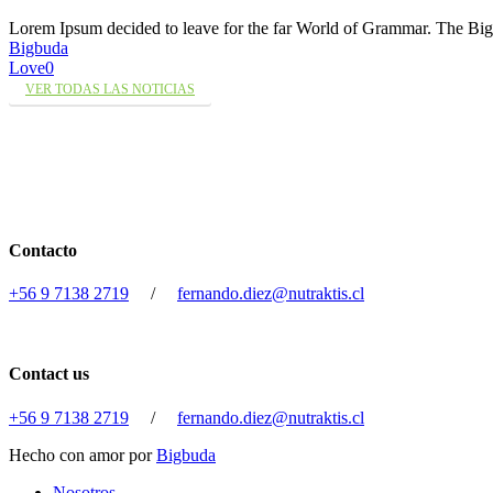
Lorem Ipsum decided to leave for the far World of Grammar. The 
Bigbuda
Love
0
VER TODAS LAS NOTICIAS
Contacto
+56 9 7138 2719
/
fernando.diez@nutraktis.cl
Contact us
+56 9 7138 2719
/
fernando.diez@nutraktis.cl
Hecho con amor por
Bigbuda
Close
Nosotros