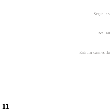
Según la v
Realiza
Entablar canales fl
11