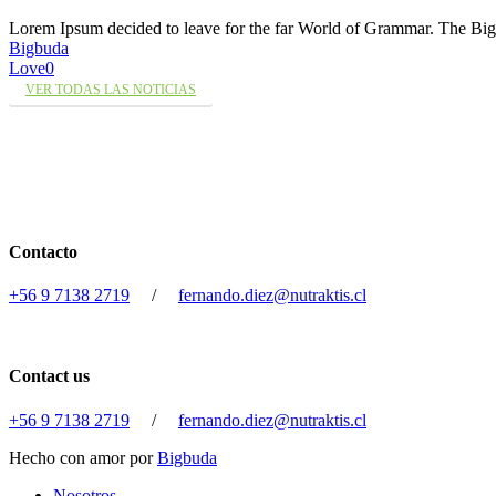
Lorem Ipsum decided to leave for the far World of Grammar. The 
Bigbuda
Love
0
VER TODAS LAS NOTICIAS
Contacto
+56 9 7138 2719
/
fernando.diez@nutraktis.cl
Contact us
+56 9 7138 2719
/
fernando.diez@nutraktis.cl
Hecho con amor por
Bigbuda
Close
Nosotros