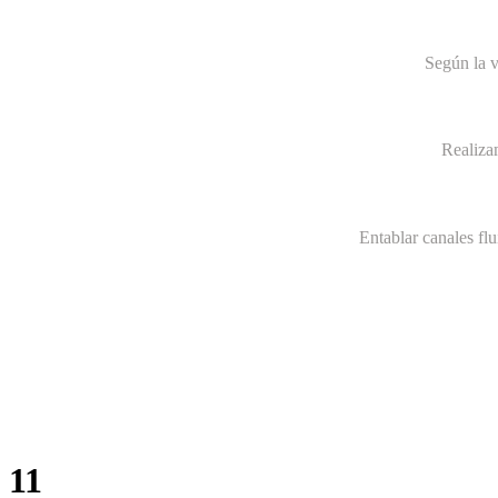
Según la v
Realiza
Entablar canales fl
11