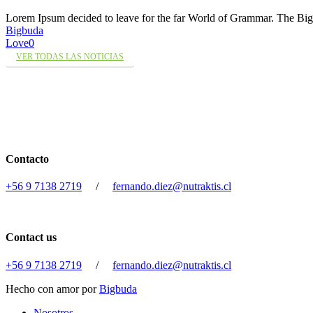
Lorem Ipsum decided to leave for the far World of Grammar. The 
Bigbuda
Love
0
VER TODAS LAS NOTICIAS
Contacto
+56 9 7138 2719
/
fernando.diez@nutraktis.cl
Contact us
+56 9 7138 2719
/
fernando.diez@nutraktis.cl
Hecho con amor por
Bigbuda
Close
Nosotros