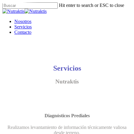
Skip
Hit enter to search or ESC to close
to
Close
main
Search
content
Menu
Nosotros
Servicios
Contacto
Servicios
Nutraktis
Diagnósticos Prediales
Realizamos levantamiento de información técnicamente valiosa
desde terreno.