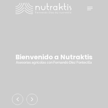
Skip
Menu
to
main
Close
content
Menu
Bienvenido a Nutraktis
Asesorías agrícolas con Fernando Diez Fontecilla