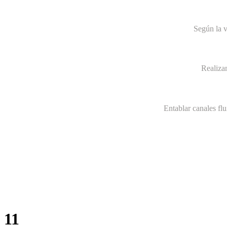
Según la v
Realiza
Entablar canales fl
11