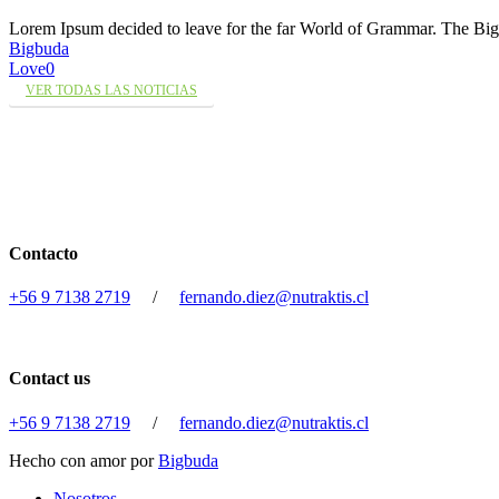
Lorem Ipsum decided to leave for the far World of Grammar. The 
Bigbuda
Love
0
VER TODAS LAS NOTICIAS
Contacto
+56 9 7138 2719
/
fernando.diez@nutraktis.cl
Contact us
+56 9 7138 2719
/
fernando.diez@nutraktis.cl
Hecho con amor por
Bigbuda
Close
Nosotros