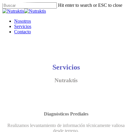
Skip
Hit enter to search or ESC to close
to
Close
main
Search
content
Menu
Nosotros
Servicios
Contacto
Servicios
Nutraktis
Diagnósticos Prediales
Realizamos levantamiento de información técnicamente valiosa
desde terreno.