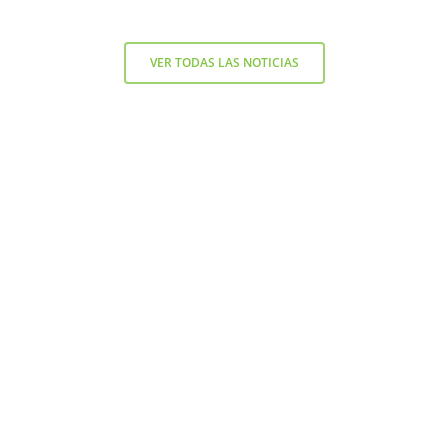
VER TODAS LAS NOTICIAS
Contacto
+56 9 7138 2719
/
fernando.diez@nutraktis.cl