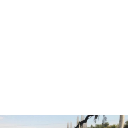
Hola, soy Fernando Diez
Agrónomo
especializado en
asesorías agrícolas.
¿Están listos para pasar
al siguiente nivel y
trabajar juntos?
CONVERSEMOS