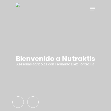
Skip
Menu
to
main
Close
content
Menu
Bienvenido a Nutraktis
Asesorías agrícolas con Fernando Diez Fontecilla