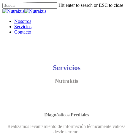
Skip
Hit enter to search or ESC to close
to
Close
main
Search
content
Menu
Nosotros
Servicios
Contacto
Servicios
Nutraktis
Diagnósticos Prediales
Realizamos levantamiento de información técnicamente valiosa
desde terreno.