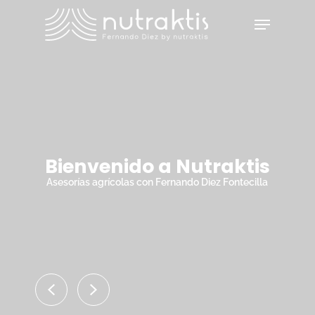
Skip
Menu
to
main
Close
content
Menu
Bienvenido a Nutraktis
Asesorías agrícolas con Fernando Diez Fontecilla