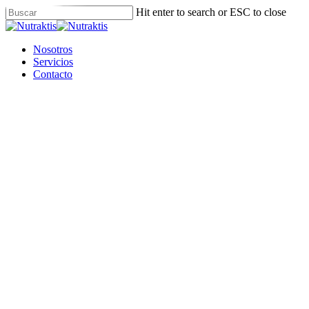
Skip
Hit enter to search or ESC to close
to
Close
main
Search
content
Menu
Nosotros
Servicios
Contacto