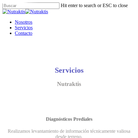
Skip
Hit enter to search or ESC to close
to
Close
main
Search
content
Menu
Nosotros
Servicios
Contacto
Servicios
Nutraktis
Diagnósticos Prediales
Realizamos levantamiento de información técnicamente valiosa
desde terreno.