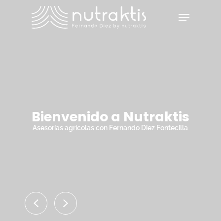
Skip
Menu
to
main
Close
content
Menu
Bienvenido a Nutraktis
Asesorías agrícolas con Fernando Diez Fontecilla